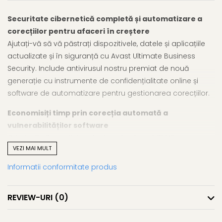
Securitate cibernetică completă și automatizare a
corecțiilor pentru afaceri în creștere
Ajutați-vă să vă păstrați dispozitivele, datele și aplicațiile
actualizate și în siguranță cu Avast Ultimate Business
Security. Include antivirusul nostru premiat de nouă
generație cu instrumente de confidențialitate online și
software de automatizare pentru gestionarea corecțiilor.
Economisiți timp prin corecția automată a
vulnerabilităților software
Criminalii cibernetici exploatează vulnerabilitățile
VEZI MAI MULT
nepattchizate în sistemele de operare și în aplicațiile
utilizate în mod obișnuit (Java, Adobe, Google Chrome,
Informatii conformitate produs
Zoom etc.) ca parte a atacurilor direcționate. Avast
Business Patch Management abordează automat
REVIEW-URI
(0)
vulnerabilitățile din sistemele dvs. Windows și aplicațiile de
la terțe părți pentru a vă ajuta să vă mențineți afacerea în