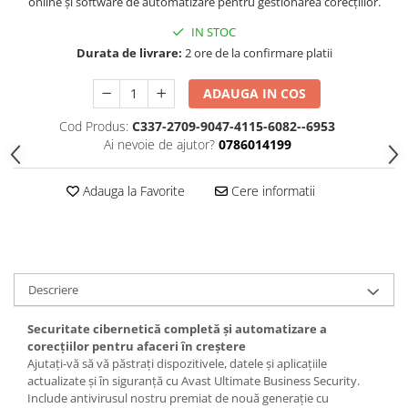
online și software de automatizare pentru gestionarea corecțiilor.
IN STOC
Durata de livrare:
2 ore de la confirmare platii
ADAUGA IN COS
Cod Produs:
C337-2709-9047-4115-6082--6953
Ai nevoie de ajutor?
0786014199
Adauga la Favorite
Cere informatii
Descriere
Securitate cibernetică completă și automatizare a
corecțiilor pentru afaceri în creștere
Ajutați-vă să vă păstrați dispozitivele, datele și aplicațiile
actualizate și în siguranță cu Avast Ultimate Business Security.
Include antivirusul nostru premiat de nouă generație cu