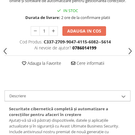
online și software de automatizare pentru gestionarea corecțiilor.
IN STOC
Durata de livrare:
2 ore de la confirmare platii
ADAUGA IN COS
Cod Produs:
C337-2709-9047-4115-6082--5614
Ai nevoie de ajutor?
0786014199
Adauga la Favorite
Cere informatii
Descriere
Securitate cibernetică completă și automatizare a
corecțiilor pentru afaceri în creștere
Ajutați-vă să vă păstrați dispozitivele, datele și aplicațiile
actualizate și în siguranță cu Avast Ultimate Business Security.
Include antivirusul nostru premiat de nouă generație cu