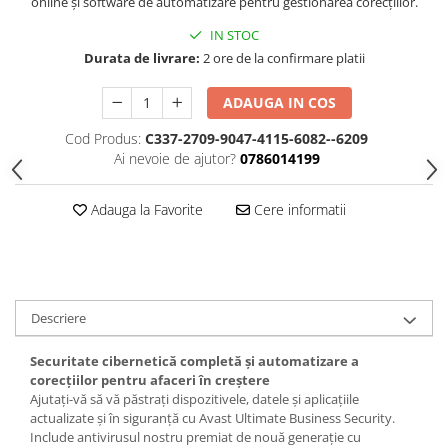
online și software de automatizare pentru gestionarea corecțiilor.
IN STOC
Durata de livrare:
2 ore de la confirmare platii
ADAUGA IN COS
Cod Produs:
C337-2709-9047-4115-6082--6209
Ai nevoie de ajutor?
0786014199
Adauga la Favorite
Cere informatii
Descriere
Securitate cibernetică completă și automatizare a
corecțiilor pentru afaceri în creștere
Ajutați-vă să vă păstrați dispozitivele, datele și aplicațiile
actualizate și în siguranță cu Avast Ultimate Business Security.
Include antivirusul nostru premiat de nouă generație cu