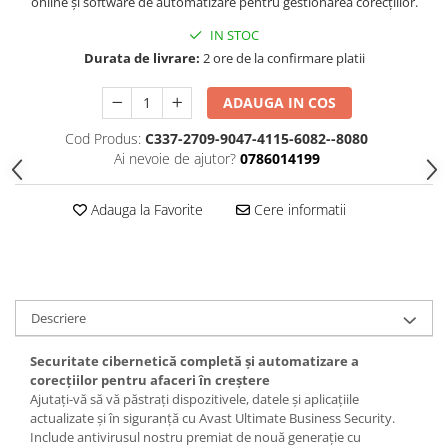
online și software de automatizare pentru gestionarea corecțiilor.
IN STOC
Durata de livrare:
2 ore de la confirmare platii
ADAUGA IN COS
Cod Produs:
C337-2709-9047-4115-6082--8080
Ai nevoie de ajutor?
0786014199
Adauga la Favorite
Cere informatii
Descriere
Securitate cibernetică completă și automatizare a
corecțiilor pentru afaceri în creștere
Ajutați-vă să vă păstrați dispozitivele, datele și aplicațiile
actualizate și în siguranță cu Avast Ultimate Business Security.
Include antivirusul nostru premiat de nouă generație cu