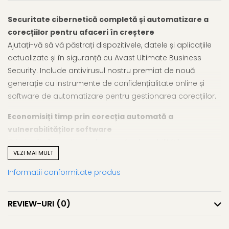
Securitate cibernetică completă și automatizare a
corecțiilor pentru afaceri în creștere
Ajutați-vă să vă păstrați dispozitivele, datele și aplicațiile
actualizate și în siguranță cu Avast Ultimate Business
Security. Include antivirusul nostru premiat de nouă
generație cu instrumente de confidențialitate online și
software de automatizare pentru gestionarea corecțiilor.
Economisiți timp prin corecția automată a
vulnerabilităților software
Criminalii cibernetici exploatează vulnerabilitățile
VEZI MAI MULT
nepattchizate în sistemele de operare și în aplicațiile
utilizate în mod obișnuit (Java, Adobe, Google Chrome,
Informatii conformitate produs
Zoom etc.) ca parte a atacurilor direcționate. Avast
Business Patch Management abordează automat
REVIEW-URI
(0)
vulnerabilitățile din sistemele dvs. Windows și aplicațiile de
la terțe părți pentru a vă ajuta să vă mențineți afacerea în