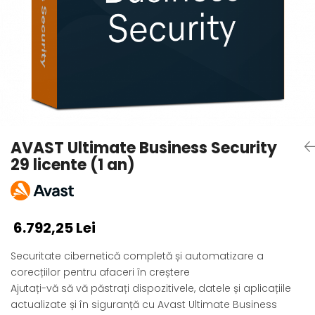
AVAST Driver Updater
AVAST SecureLine VPN
AVAST AntiTrack Premium
AVAST Ultimate Business Security
29 licente (1 an)
6.792,25 Lei
Securitate cibernetică completă și automatizare a
corecțiilor pentru afaceri în creștere
Ajutați-vă să vă păstrați dispozitivele, datele și aplicațiile
actualizate și în siguranță cu Avast Ultimate Business