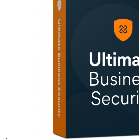
AVAST Driver Updater
AVAST SecureLine VPN
AVAST AntiTrack Premium