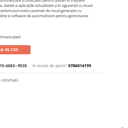
utomatizare a corecțiilor pentru afaceri în creștere
e, datele și aplicațiile actualizate și în siguranță cu Avast
 antivirusul nostru premiat de nouă generație cu
nline și software de automatizare pentru gestionarea
irmare platii
A IN COS
15-6082--9535
Ai nevoie de ajutor?
0786014199
informatii