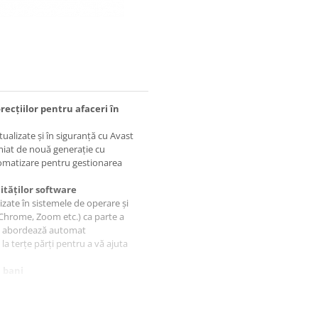
ecțiilor pentru afaceri în
ctualizate și în siguranță cu Avast
miat de nouă generație cu
tomatizare pentru gestionarea
ităților software
izate în sistemele de operare și
e Chrome, Zoom etc.) ca parte a
nt abordează automat
 la terțe părți pentru a vă ajuta
 bani
 în câteva minute, cu impact