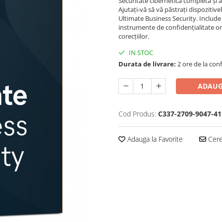
Securitate cibernetică completă și a
Ajutați-vă să vă păstrați dispozitivel
Ultimate Business Security. Include
instrumente de confidențialitate o
corecțiilor.
IN STOC
Durata de livrare:
2 ore de la conf
ADAUG
Cod Produs:
C337-2709-9047-41
Adauga la Favorite
Cere 