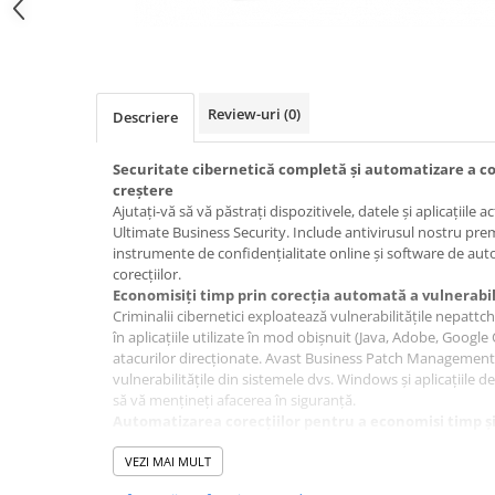
Review-uri
(0)
Descriere
Securitate cibernetică completă și automatizare a cor
creștere
Ajutați-vă să vă păstrați dispozitivele, datele și aplicațiile a
Ultimate Business Security. Include antivirusul nostru pre
instrumente de confidențialitate online și software de au
corecțiilor.
Economisiți timp prin corecția automată a vulnerabil
Criminalii cibernetici exploatează vulnerabilitățile nepattch
în aplicațiile utilizate în mod obișnuit (Java, Adobe, Googl
atacurilor direcționate. Avast Business Patch Manageme
vulnerabilitățile din sistemele dvs. Windows și aplicațiile de
să vă mențineți afacerea în siguranță.
Automatizarea corecțiilor pentru a economisi timp și
Distribuiți corecții testate temeinic pe sute de dispozitive
minim asupra rețelei dvs.
VEZI MAI MULT
Cortificarea aplicațiilor de la terțe părți