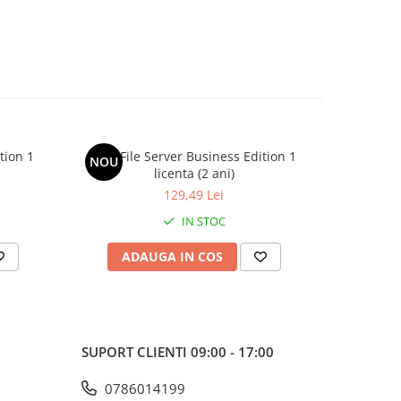
tion 1
AVG File Server Business Edition 1
AVG Fil
NOU
NOU
licenta (2 ani)
129,49 Lei
IN STOC
ADAUGA IN COS
AD
SUPORT CLIENTI
09:00 - 17:00
0786014199