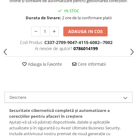
online și software de automatizare pentru gestionarea corecțiilor.
IN STOC
Durata de livrare:
2 ore de la confirmare platii
ADAUGA IN COS
Cod Produs:
C337-2709-9047-4115-6082--7002
Ai nevoie de ajutor?
0786014199
Adauga la Favorite
Cere informatii
Descriere
Securitate cibernetică completă și automatizare a
corecțiilor pentru afaceri în creștere
Ajutați-vă să vă păstrați dispozitivele, datele și aplicațiile
actualizate și în siguranță cu Avast Ultimate Business Security.
Include antivirusul nostru premiat de nouă generație cu