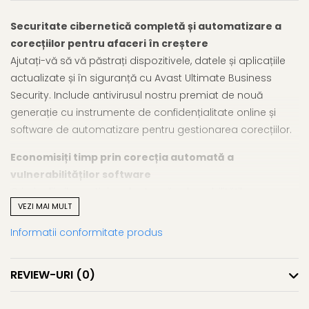
Securitate cibernetică completă și automatizare a
corecțiilor pentru afaceri în creștere
Ajutați-vă să vă păstrați dispozitivele, datele și aplicațiile
actualizate și în siguranță cu Avast Ultimate Business
Security. Include antivirusul nostru premiat de nouă
generație cu instrumente de confidențialitate online și
software de automatizare pentru gestionarea corecțiilor.
Economisiți timp prin corecția automată a
vulnerabilităților software
Criminalii cibernetici exploatează vulnerabilitățile
VEZI MAI MULT
nepattchizate în sistemele de operare și în aplicațiile
utilizate în mod obișnuit (Java, Adobe, Google Chrome,
Informatii conformitate produs
Zoom etc.) ca parte a atacurilor direcționate. Avast
Business Patch Management abordează automat
REVIEW-URI
(0)
vulnerabilitățile din sistemele dvs. Windows și aplicațiile de
la terțe părți pentru a vă ajuta să vă mențineți afacerea în