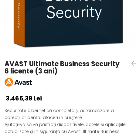
AVAST Driver Updater
AVAST SecureLine VPN
AVAST AntiTrack Premium
AVAST Ultimate Business Security
6 licente (3 ani)
3.465,39 Lei
Securitate cibernetică completă și automatizare a
corecțiilor pentru afaceri în creștere
Ajutați-vă să vă păstrați dispozitivele, datele și aplicațiile
actualizate și în siguranță cu Avast Ultimate Business