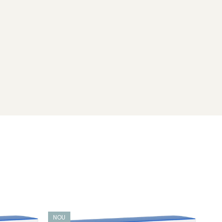
 iTunes®, Oracle®, Java, Adobe®, Zoom și multe altele.
te-uri la distanță sau chiar dacă dorm.
ât și în largul lor în timp ce lucrează de la distanță
care nu au legătură cu munca sau la site-uri potențial
ele Wi-Fi publice nesecurizate. VPN-ul nostru încorporat nu
ajaților dvs. fără consimțământul acestora.
NOU
NO