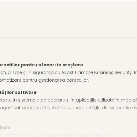
recțiilor pentru afaceri în creștere
le actualizate și în siguranță cu Avast Ultimate Business Security
tomatizare pentru gestionarea corecțiilor.
tăților software
chizate în sistemele de operare și în aplicațiile utilizate în m
agement abordează automat vulnerabilitățile din sistemele dvs. 
 bani
e în câteva minute, cu impact minim asupra rețelei dvs.