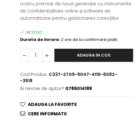
nostru premiat de nouă generație cu instrumente
de confidențialitate online și software de
automatizare pentru gestionarea corecțiilor.
IN STOC
Durata de livrare:
2 ore de la confirmare platii
ADAUGA IN COS
Cod Produs:
C337-2709-9047-4115-6082-
-3518
Ai nevoie de ajutor?
0786014199
ADAUGA LA FAVORITE
CERE INFORMATII