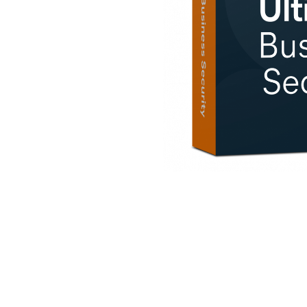
AVAST Driver Updater
AVAST SecureLine VPN
AVAST AntiTrack Premium