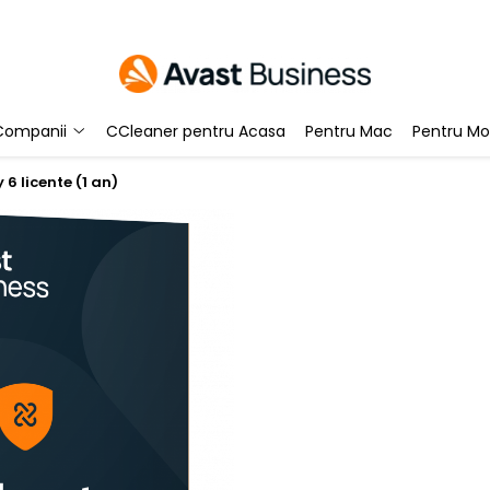
Companii
CCleaner pentru Acasa
Pentru Mac
Pentru Mo
6 licente (1 an)