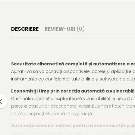
DESCRIERE
REVIEW-URI
(0)
Securitate cibernetică completă și automatizare a co
Ajutați-vă să vă păstrați dispozitivele, datele și aplicații
instrumente de confidențialitate online și software de au
Economisiți timp prin corecția automată a vulnerabili
Criminalii cibernetici exploatează vulnerabilitățile nepatt
parte a atacurilor direcționate. Avast Business Patch Man
să vă mențineți afacerea în siguranță.
Automatizarea corecțiilor pentru a economisi timp și
Distribuiți corecții testate temeinic pe sute de dispozitiv