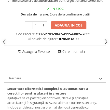
online și software de automatizare pentru gestionarea corecțiilor.
IN STOC
Durata de livrare:
2 ore de la confirmare platii
ADAUGA IN COS
Cod Produs:
C337-2709-9047-4115-6082--7099
Ai nevoie de ajutor?
0786014199
Adauga la Favorite
Cere informatii
Descriere
Securitate cibernetică completă și automatizare a
corecțiilor pentru afaceri în creștere
Ajutați-vă să vă păstrați dispozitivele, datele și aplicațiile
actualizate și în siguranță cu Avast Ultimate Business Security.
Include antivirusul nostru premiat de nouă generație cu