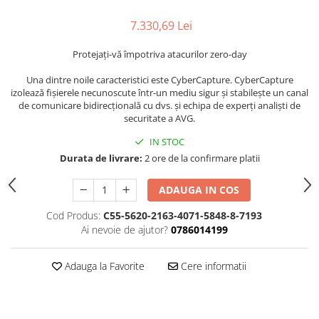
7.330,69 Lei
Protejați-vă împotriva atacurilor zero-day
Una dintre noile caracteristici este CyberCapture. CyberCapture
izolează fișierele necunoscute într-un mediu sigur și stabilește un canal
de comunicare bidirecțională cu dvs. și echipa de experți analiști de
securitate a AVG.
IN STOC
Durata de livrare:
2 ore de la confirmare platii
ADAUGA IN COS
Cod Produs:
C55-5620-2163-4071-5848-8-7193
Ai nevoie de ajutor?
0786014199
Adauga la Favorite
Cere informatii