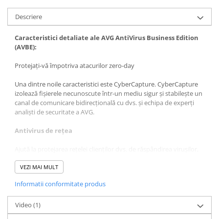
Descriere
Caracteristici detaliate ale AVG AntiVirus Business Edition
(AVBE):
Protejați-vă împotriva atacurilor zero-day
Una dintre noile caracteristici este CyberCapture. CyberCapture
izolează fișierele necunoscute într-un mediu sigur și stabilește un
canal de comunicare bidirecțională cu dvs. și echipa de experți
analiști de securitate a AVG.
Antivirus de rețea
Ajută la protejarea rețelei clienților dvs. de răspândirea virușilor,
viermilor sau troienilor
VEZI MAI MULT
AntiMalware (AVG Resident Shield)
Informatii conformitate produs
Funcționează în fundal și oferă protecție continuă prin scanarea
fișierelor de sistem și ajută la detectarea, eliminarea și prevenirea
Video
(1)
răspândirii virușilor, viermilor sau troienilor.