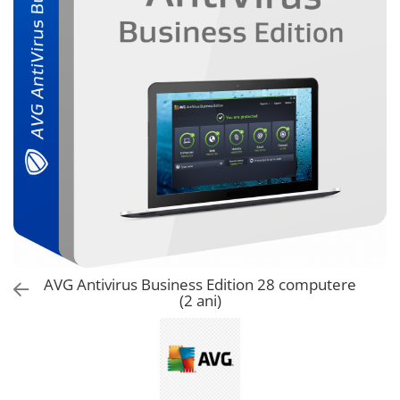
AVAST Driver Updater
AVAST SecureLine VPN
AVAST AntiTrack Premium
AVG Antivirus Business Edition 28 computere
(2 ani)