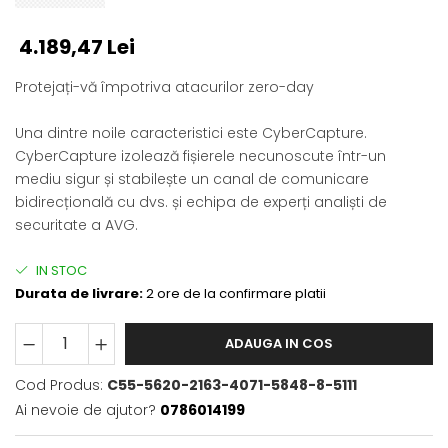
4.189,47 Lei
Protejați-vă împotriva atacurilor zero-day
Una dintre noile caracteristici este CyberCapture.
CyberCapture izolează fișierele necunoscute într-un
mediu sigur și stabilește un canal de comunicare
bidirecțională cu dvs. și echipa de experți analiști de
securitate a AVG.
IN STOC
Durata de livrare:
2 ore de la confirmare platii
ADAUGA IN COS
Cod Produs:
C55-5620-2163-4071-5848-8-5111
Ai nevoie de ajutor?
0786014199