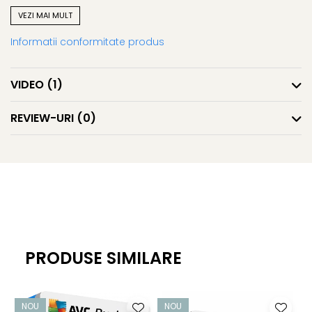
VEZI MAI MULT
Antivirus de rețea
Informatii conformitate produs
Ajută la protejarea rețelei clienților dvs. de răspândirea
virușilor, viermilor sau troienilor
VIDEO
(1)
AntiMalware (AVG Resident Shield)
REVIEW-URI
(0)
Funcționează în fundal și oferă protecție continuă prin
scanarea fișierelor de sistem și ajută la detectarea,
eliminarea și prevenirea răspândirii virușilor, viermilor sau
troienilor.
AVG Anti-Spyware
PRODUSE SIMILARE
Ajută la protejarea identității clientului dvs. împotriva
programelor spyware și adware care urmăresc
informațiile personale. De asemenea, protejează parolele
NOU
NOU