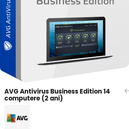
AVAST Driver Updater
AVAST SecureLine VPN
AVAST AntiTrack Premium
AVG Antivirus Business Edition 14
computere (2 ani)