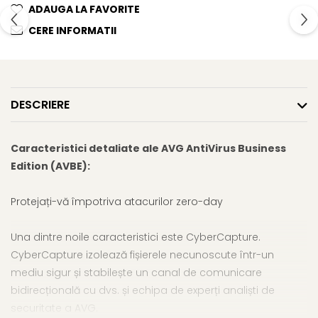
ADAUGA LA FAVORITE
CERE INFORMATII
DESCRIERE
Caracteristici detaliate ale AVG AntiVirus Business
Edition (AVBE):
Protejați-vă împotriva atacurilor zero-day
Una dintre noile caracteristici este CyberCapture.
CyberCapture izolează fișierele necunoscute într-un
mediu sigur și stabilește un canal de comunicare
bidirecțională cu dvs. și echipa de experți analiști de
securitate a AVG.