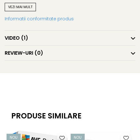
VEZI MAI MULT
Antivirus de rețea
Informatii conformitate produs
Ajută la protejarea rețelei clienților dvs. de răspândirea
virușilor, viermilor sau troienilor
VIDEO
(1)
AntiMalware (AVG Resident Shield)
REVIEW-URI
(0)
Funcționează în fundal și oferă protecție continuă prin
scanarea fișierelor de sistem și ajută la detectarea,
eliminarea și prevenirea răspândirii virușilor, viermilor sau
troienilor.
AVG Anti-Spyware
PRODUSE SIMILARE
Ajută la protejarea identității clientului dvs. împotriva
programelor spyware și adware care urmăresc
informațiile personale. De asemenea, protejează parolele
NOU
NOU