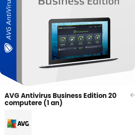
AVAST Driver Updater
AVAST SecureLine VPN
AVAST AntiTrack Premium
AVG Antivirus Business Edition 20
computere (1 an)