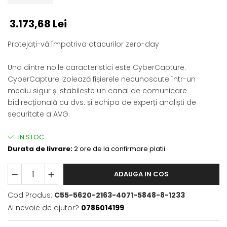
3.173,68 Lei
Protejați-vă împotriva atacurilor zero-day
Una dintre noile caracteristici este CyberCapture.
CyberCapture izolează fișierele necunoscute într-un
mediu sigur și stabilește un canal de comunicare
bidirecțională cu dvs. și echipa de experți analiști de
securitate a AVG.
IN STOC
Durata de livrare:
2 ore de la confirmare platii
ADAUGA IN COS
Cod Produs:
C55-5620-2163-4071-5848-8-1233
Ai nevoie de ajutor?
0786014199