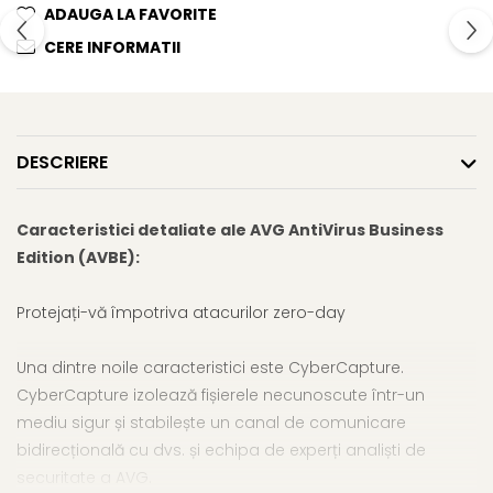
ADAUGA LA FAVORITE
CERE INFORMATII
DESCRIERE
Caracteristici detaliate ale AVG AntiVirus Business
Edition (AVBE):
Protejați-vă împotriva atacurilor zero-day
Una dintre noile caracteristici este CyberCapture.
CyberCapture izolează fișierele necunoscute într-un
mediu sigur și stabilește un canal de comunicare
bidirecțională cu dvs. și echipa de experți analiști de
securitate a AVG.