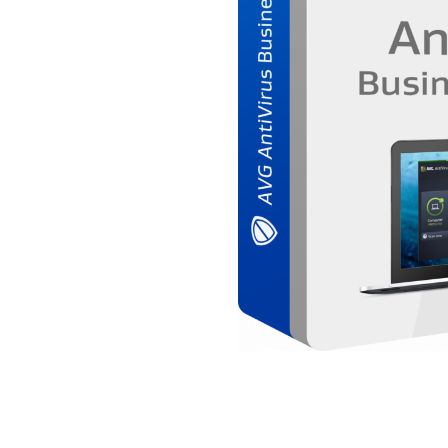
AVAST Driver Updater
AVAST SecureLine VPN
AVAST AntiTrack Premium