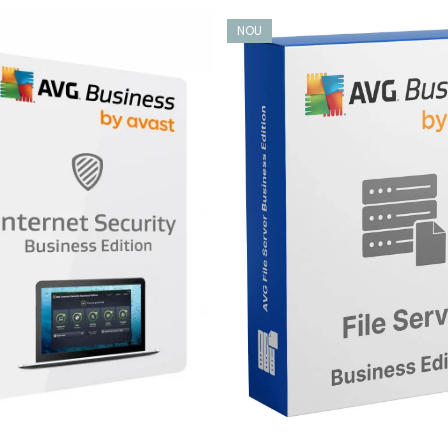
NOU
 a ajuta la identificarea în timp real chiar și a celor mai noi 
tifica în mod proactiv eșantioanele de malware care nu au fost
lor de telemetrie de la utilizatorii noștri.
 clic și îl alertează dacă detectează ceva suspect.