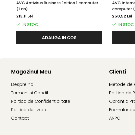
AVG Antivirus Business Edition 1 computer
AVG Interne
(1 an)
computer (
Detectare bazată pe cloud pentru a proteja utilizatorii d
213,11 Lei
250,52 Lei
IN STOC
IN STOC
AVG Business Firewall
ADAUGA IN COS
Ajută la blocarea hackerilor care încearcă să acceseze da
computere sau laptopuri și funcționează pe rețelele cu fir și
Magazinul Meu
Clienti
Motor de scanare AVG
Despre noi
Metode de 
Termeni si Conditii
Politica de 
Algoritmii noștri cei mai avansați până în prezent scurtează
Politica de Confidentialitate
Garantia Pr
Politica de livrare
Formular de
AVG Smart Scanner
Contact
ANPC
Smart Scanner scanează dispozitivele doar atunci când ac