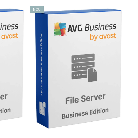
NOU
NO
variante de malware și a focarelor.
 încă catalogate de echipa noastră AVG Threat Labs. AI