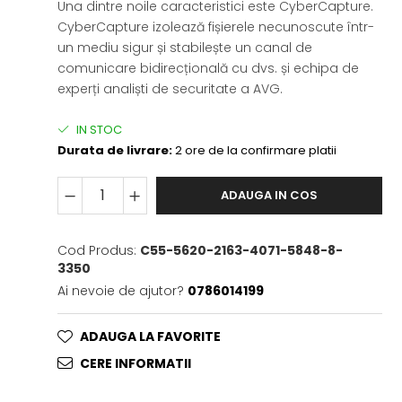
Una dintre noile caracteristici este CyberCapture.
CyberCapture izolează fișierele necunoscute într-
un mediu sigur și stabilește un canal de
comunicare bidirecțională cu dvs. și echipa de
experți analiști de securitate a AVG.
IN STOC
Durata de livrare:
2 ore de la confirmare platii
ADAUGA IN COS
Cod Produs:
C55-5620-2163-4071-5848-8-
3350
Ai nevoie de ajutor?
0786014199
ADAUGA LA FAVORITE
CERE INFORMATII