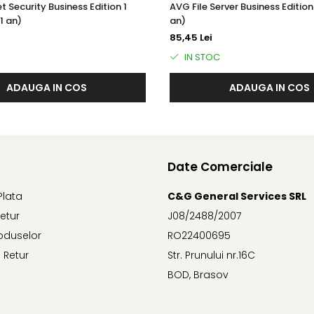
t Security Business Edition 1
AVG File Server Business Edition 
1 an)
an)
e descărcări periculoase mai rapid ca niciodată.
85,45 Lei
IN STOC
ADAUGA IN COS
ADAUGA IN COS
tele stocate pe dispozitivele și rețeaua clientului dvs. De ase
 fără fir.
Date Comerciale
Plata
C&G General Services SRL
Retur
J08/2488/2007
 timpii de scanare pentru a vă ajuta clienții să lucreze mai efic
oduselor
RO22400695
 Retur
Str. Prunului nr.16C
BOD, Brasov
estea nu sunt utilizate, astfel încât să nu împiedice - economi