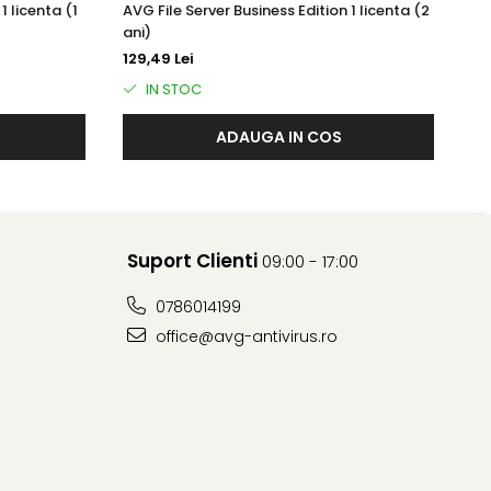
1 licenta (1
AVG File Server Business Edition 1 licenta (2
AV
ani)
an
129,49 Lei
18
IN STOC
ADAUGA IN COS
menea, ajută la prevenirea preluarii malware-ului de
Suport Clienti
09:00 - 17:00
0786014199
office@avg-antivirus.ro
ient și mai eficient.
sind timp clienților și permițându-le să se concentreze