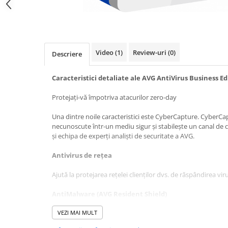
Video
(1)
Review-uri
(0)
Descriere
Caracteristici detaliate ale AVG AntiVirus Business Ed
Protejați-vă împotriva atacurilor zero-day
Una dintre noile caracteristici este CyberCapture. CyberCap
necunoscute într-un mediu sigur și stabilește un canal de 
și echipa de experți analiști de securitate a AVG.
Antivirus de rețea
Ajută la protejarea rețelei clienților dvs. de răspândirea viru
AntiMalware (AVG Resident Shield)
Funcționează în fundal și oferă protecție continuă prin scan
VEZI MAI MULT
la detectarea, eliminarea și prevenirea răspândirii virușilor,