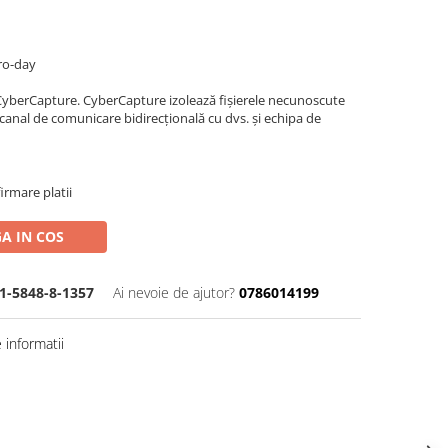
ero-day
e CyberCapture. CyberCapture izolează fișierele necunoscute
 canal de comunicare bidirecțională cu dvs. și echipa de
irmare platii
A IN COS
1-5848-8-1357
Ai nevoie de ajutor?
0786014199
informatii