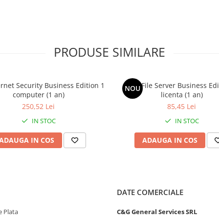
rogramelor spyware și adware care
arolele și numerele cărților de
PRODUSE SIMILARE
rnet Security Business Edition 1
AVG File Server Business Edi
NOU
computer (1 an)
licenta (1 an)
culos care ascunde alte software-
250,52 Lei
85,45 Lei
 computerelor clienților dvs.
IN STOC
IN STOC
ADAUGA IN COS
ADAUGA IN COS
a ajuta la identificarea în timp
or.
DATE COMERCIALE
ica în mod proactiv eșantioanele
 Plata
C&G General Services SRL
tră AVG Threat Labs. AI