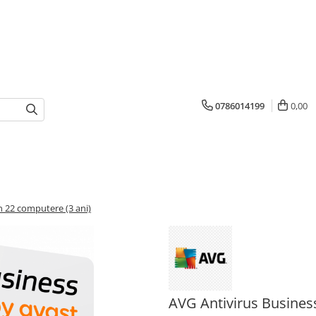
0786014199
0,00
n 22 computere (3 ani)
AVG Antivirus Business