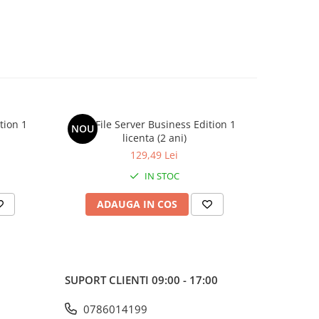
tion 1
AVG File Server Business Edition 1
AVG Fil
NOU
NOU
licenta (2 ani)
129,49 Lei
IN STOC
ADAUGA IN COS
AD
SUPORT CLIENTI
09:00 - 17:00
0786014199