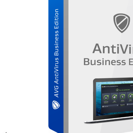
AVAST Driver Updater
AVAST SecureLine VPN
AVAST AntiTrack Premium