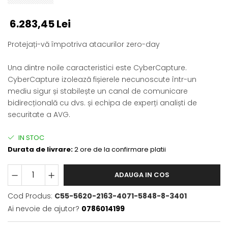
6.283,45 Lei
Protejați-vă împotriva atacurilor zero-day
Una dintre noile caracteristici este CyberCapture.
CyberCapture izolează fișierele necunoscute într-un
mediu sigur și stabilește un canal de comunicare
bidirecțională cu dvs. și echipa de experți analiști de
securitate a AVG.
IN STOC
Durata de livrare:
2 ore de la confirmare platii
ADAUGA IN COS
Cod Produs:
C55-5620-2163-4071-5848-8-3401
Ai nevoie de ajutor?
0786014199