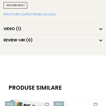
VEZI MAI MULT
Antivirus de rețea
Informatii conformitate produs
Ajută la protejarea rețelei clienților dvs. de răspândirea
virușilor, viermilor sau troienilor
VIDEO
(1)
AntiMalware (AVG Resident Shield)
REVIEW-URI
(0)
Funcționează în fundal și oferă protecție continuă prin
scanarea fișierelor de sistem și ajută la detectarea,
eliminarea și prevenirea răspândirii virușilor, viermilor sau
troienilor.
AVG Anti-Spyware
PRODUSE SIMILARE
Ajută la protejarea identității clientului dvs. împotriva
programelor spyware și adware care urmăresc
informațiile personale. De asemenea, protejează parolele
NOU
NOU