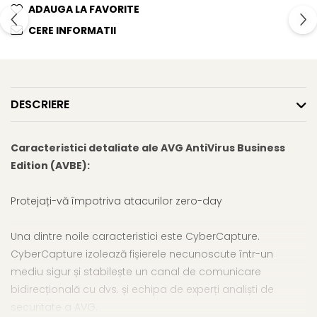
ADAUGA LA FAVORITE
CERE INFORMATII
DESCRIERE
Caracteristici detaliate ale AVG AntiVirus Business
Edition (AVBE):
Protejați-vă împotriva atacurilor zero-day
Una dintre noile caracteristici este CyberCapture.
CyberCapture izolează fișierele necunoscute într-un
mediu sigur și stabilește un canal de comunicare
bidirecțională cu dvs. și echipa de experți analiști de
securitate a AVG.