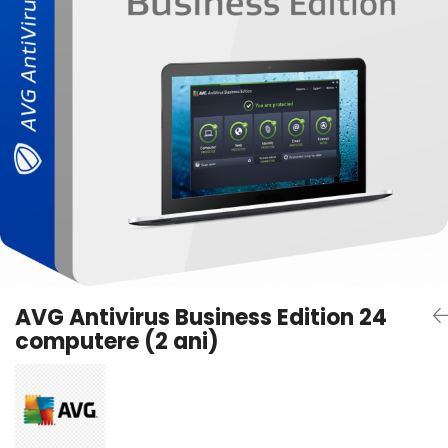
AVAST Driver Updater
AVAST SecureLine VPN
AVAST AntiTrack Premium
AVG Antivirus Business Edition 24
computere (2 ani)