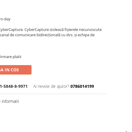
ero-day
e CyberCapture. CyberCapture izolează fișierele necunoscute
 canal de comunicare bidirecțională cu dvs. și echipa de
irmare platii
A IN COS
1-5848-8-9971
Ai nevoie de ajutor?
0786014199
informatii