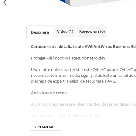
Video
(1)
Review-uri
(0)
Descriere
Caracteristici detaliate ale AVG AntiVirus Business Ed
Protejați-vă împotriva atacurilor zero-day
Una dintre noile caracteristici este CyberCapture. CyberCap
necunoscute într-un mediu sigur și stabilește un canal de 
și echipa de experți analiști de securitate a AVG.
Antivirus de rețea
Ajută la protejarea rețelei clienților dvs. de răspândirea viru
AntiMalware (AVG Resident Shield)
Funcționează în fundal și oferă protecție continuă prin scan
VEZI MAI MULT
la detectarea, eliminarea și prevenirea răspândirii virușilor,