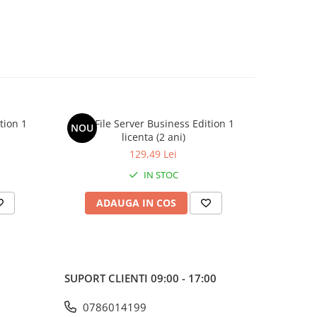
tion 1
AVG File Server Business Edition 1
AVG Fil
NOU
NOU
licenta (2 ani)
129,49 Lei
IN STOC
ADAUGA IN COS
AD
SUPORT CLIENTI
09:00 - 17:00
0786014199