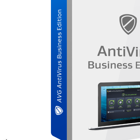
AVAST Driver Updater
AVAST SecureLine VPN
AVAST AntiTrack Premium