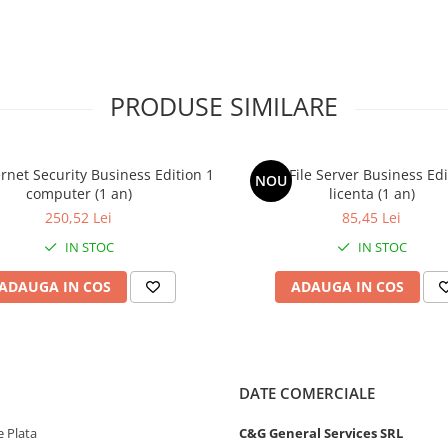
rogramelor spyware și adware care
arolele și numerele cărților de
PRODUSE SIMILARE
rnet Security Business Edition 1
AVG File Server Business Edi
NOU
computer (1 an)
licenta (1 an)
culos care ascunde alte software-
250,52 Lei
85,45 Lei
 computerelor clienților dvs.
IN STOC
IN STOC
ADAUGA IN COS
ADAUGA IN COS
a ajuta la identificarea în timp
or.
DATE COMERCIALE
ica în mod proactiv eșantioanele
 Plata
C&G General Services SRL
tră AVG Threat Labs. AI