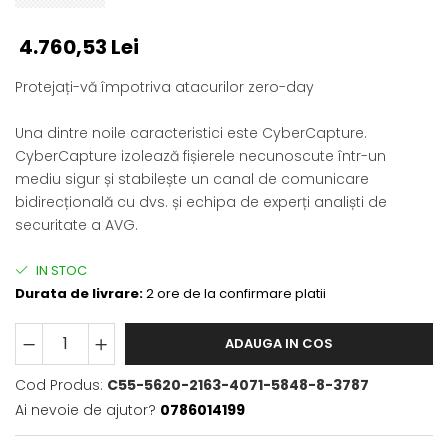
4.760,53 Lei
Protejați-vă împotriva atacurilor zero-day
Una dintre noile caracteristici este CyberCapture.
CyberCapture izolează fișierele necunoscute într-un
mediu sigur și stabilește un canal de comunicare
bidirecțională cu dvs. și echipa de experți analiști de
securitate a AVG.
IN STOC
Durata de livrare:
2 ore de la confirmare platii
ADAUGA IN COS
Cod Produs:
C55-5620-2163-4071-5848-8-3787
Ai nevoie de ajutor?
0786014199