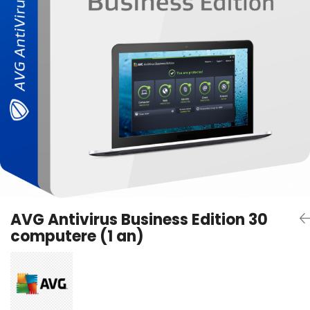
AVAST Driver Updater
AVAST SecureLine VPN
AVAST AntiTrack Premium
AVG Antivirus Business Edition 30
computere (1 an)