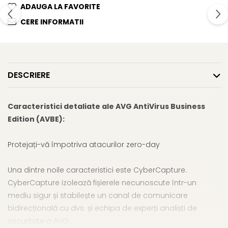
ADAUGA LA FAVORITE
CERE INFORMATII
DESCRIERE
Caracteristici detaliate ale AVG AntiVirus Business
Edition (AVBE):
Protejați-vă împotriva atacurilor zero-day
Una dintre noile caracteristici este CyberCapture.
CyberCapture izolează fișierele necunoscute într-un
mediu sigur și stabilește un canal de comunicare
bidirecțională cu dvs. și echipa de experți analiști de
securitate a AVG.