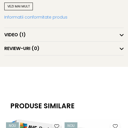
VEZI MAI MULT
Antivirus de rețea
Informatii conformitate produs
Ajută la protejarea rețelei clienților dvs. de răspândirea
virușilor, viermilor sau troienilor
VIDEO
(1)
AntiMalware (AVG Resident Shield)
REVIEW-URI
(0)
Funcționează în fundal și oferă protecție continuă prin
scanarea fișierelor de sistem și ajută la detectarea,
eliminarea și prevenirea răspândirii virușilor, viermilor sau
troienilor.
AVG Anti-Spyware
PRODUSE SIMILARE
Ajută la protejarea identității clientului dvs. împotriva
programelor spyware și adware care urmăresc
informațiile personale. De asemenea, protejează parolele
NOU
NOU