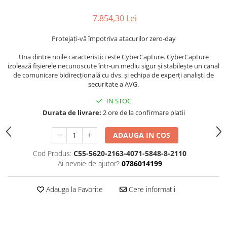
7.854,30 Lei
Protejați-vă împotriva atacurilor zero-day
Una dintre noile caracteristici este CyberCapture. CyberCapture
izolează fișierele necunoscute într-un mediu sigur și stabilește un canal
de comunicare bidirecțională cu dvs. și echipa de experți analiști de
securitate a AVG.
IN STOC
Durata de livrare:
2 ore de la confirmare platii
ADAUGA IN COS
Cod Produs:
C55-5620-2163-4071-5848-8-2110
Ai nevoie de ajutor?
0786014199
Adauga la Favorite
Cere informatii