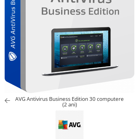
AVAST Driver Updater
AVAST SecureLine VPN
AVAST AntiTrack Premium
AVG Antivirus Business Edition 30 computere
(2 ani)