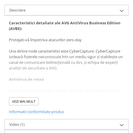
Descriere
Caracteristici detaliate ale AVG AntiVirus Business Edition
(AVBE):
Protejați-vă împotriva atacurilor zero-day
Una dintre noile caracteristici este CyberCapture. CyberCapture
izolează fișierele necunoscute într-un mediu sigur și stabilește un
canal de comunicare bidirecțională cu dvs. și echipa de experți
analiști de securitate a AVG.
Antivirus de rețea
Ajută la protejarea rețelei clienților dvs. de răspândirea virușilor,
viermilor sau troienilor
VEZI MAI MULT
AntiMalware (AVG Resident Shield)
Informatii conformitate produs
Funcționează în fundal și oferă protecție continuă prin scanarea
fișierelor de sistem și ajută la detectarea, eliminarea și prevenirea
Video
(1)
răspândirii virușilor, viermilor sau troienilor.