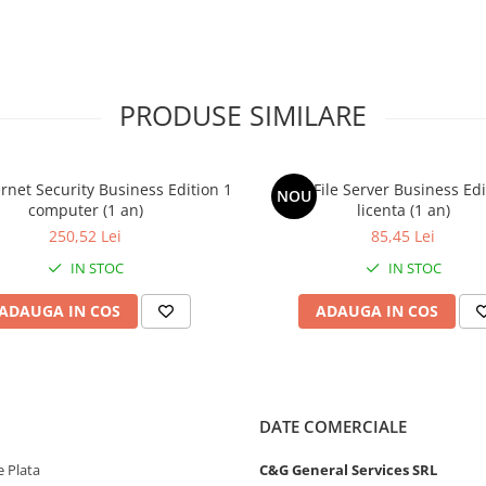
rogramelor spyware și adware care
arolele și numerele cărților de
PRODUSE SIMILARE
rnet Security Business Edition 1
AVG File Server Business Edi
NOU
computer (1 an)
licenta (1 an)
culos care ascunde alte software-
250,52 Lei
85,45 Lei
 computerelor clienților dvs.
IN STOC
IN STOC
ADAUGA IN COS
ADAUGA IN COS
a ajuta la identificarea în timp
or.
DATE COMERCIALE
ica în mod proactiv eșantioanele
 Plata
C&G General Services SRL
tră AVG Threat Labs. AI