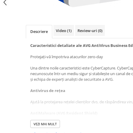
Video
(1)
Review-uri
(0)
Descriere
Caracteristici detaliate ale AVG AntiVirus Business Ed
Protejați-vă împotriva atacurilor zero-day
Una dintre noile caracteristici este CyberCapture. CyberCap
necunoscute într-un mediu sigur și stabilește un canal de 
și echipa de experți analiști de securitate a AVG.
Antivirus de rețea
Ajută la protejarea rețelei clienților dvs. de răspândirea viru
AntiMalware (AVG Resident Shield)
Funcționează în fundal și oferă protecție continuă prin scan
VEZI MAI MULT
la detectarea, eliminarea și prevenirea răspândirii virușilor,