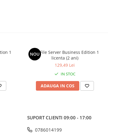
tion 1
AVG File Server Business Edition 1
AVG Fil
NOU
NOU
licenta (2 ani)
129,49 Lei
IN STOC
ADAUGA IN COS
AD
SUPORT CLIENTI
09:00 - 17:00
0786014199