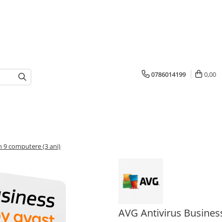
0786014199
0,00
n 9 computere (3 ani)
AVG Antivirus Business