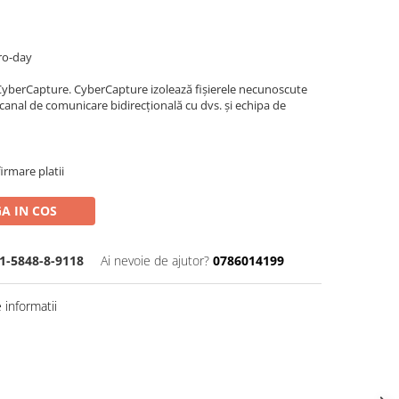
ero-day
e CyberCapture. CyberCapture izolează fișierele necunoscute
 canal de comunicare bidirecțională cu dvs. și echipa de
irmare platii
A IN COS
1-5848-8-9118
Ai nevoie de ajutor?
0786014199
informatii