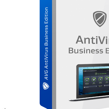
AVAST Driver Updater
AVAST SecureLine VPN
AVAST AntiTrack Premium