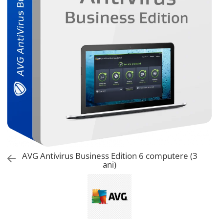
AVAST Driver Updater
AVAST SecureLine VPN
AVAST AntiTrack Premium
AVG Antivirus Business Edition 6 computere (3
ani)