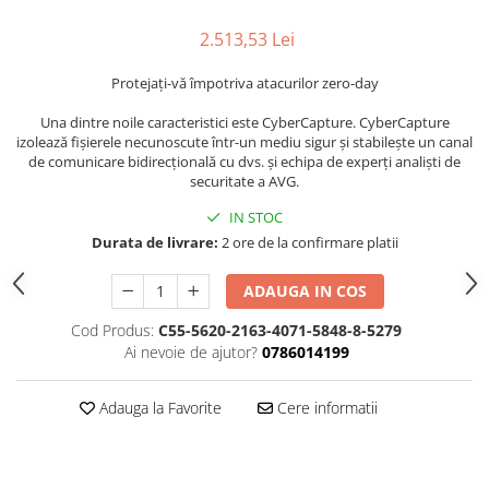
2.513,53 Lei
Protejați-vă împotriva atacurilor zero-day
Una dintre noile caracteristici este CyberCapture. CyberCapture
izolează fișierele necunoscute într-un mediu sigur și stabilește un canal
de comunicare bidirecțională cu dvs. și echipa de experți analiști de
securitate a AVG.
IN STOC
Durata de livrare:
2 ore de la confirmare platii
ADAUGA IN COS
Cod Produs:
C55-5620-2163-4071-5848-8-5279
Ai nevoie de ajutor?
0786014199
Adauga la Favorite
Cere informatii