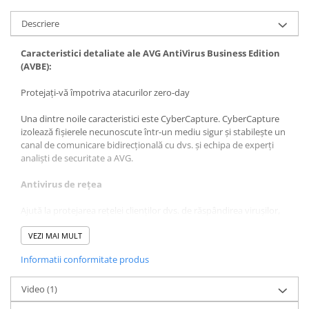
Descriere
Caracteristici detaliate ale AVG AntiVirus Business Edition
(AVBE):
Protejați-vă împotriva atacurilor zero-day
Una dintre noile caracteristici este CyberCapture. CyberCapture
izolează fișierele necunoscute într-un mediu sigur și stabilește un
canal de comunicare bidirecțională cu dvs. și echipa de experți
analiști de securitate a AVG.
Antivirus de rețea
Ajută la protejarea rețelei clienților dvs. de răspândirea virușilor,
viermilor sau troienilor
VEZI MAI MULT
AntiMalware (AVG Resident Shield)
Informatii conformitate produs
Funcționează în fundal și oferă protecție continuă prin scanarea
fișierelor de sistem și ajută la detectarea, eliminarea și prevenirea
Video
(1)
răspândirii virușilor, viermilor sau troienilor.