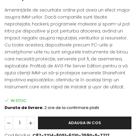
Amenințările de securitate online pot avea un efect major
asupra IMM-urilor. Dacă companiile sunt lăsate
neprotejate, hackerii, programele malware și spam-ul pot
intra pe dispozitive și pot perturba afacerea, având un
impact negativ asupra reputației, veniturilor și resurselor.
Cu toate acestea, dispozitivele precum PC-urile și
smartphone-urile nu sunt singurele instrumente de birou
care necesită protecție, serverele pot fi, de asemenea,
exploatate. Profitați de AVG File Server Edition pentru a vă
ajuta clienții IMM-uri să-și protejeze serverele SharePoint
împotriva exploatărilor, oferindu-le în același timp un
instrument care este rapid de instalat și ușor de utilizat.
IN STOC
Durata de livrare:
2 ore de la confirmare platii
ADAUGA IN COS
Cod Produs:
C87-2214-8051-6210-3590-5-7717