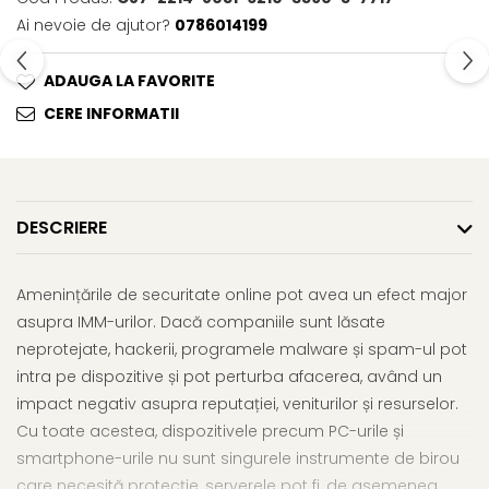
Ai nevoie de ajutor?
0786014199
ADAUGA LA FAVORITE
CERE INFORMATII
DESCRIERE
Amenințările de securitate online pot avea un efect major
asupra IMM-urilor. Dacă companiile sunt lăsate
neprotejate, hackerii, programele malware și spam-ul pot
intra pe dispozitive și pot perturba afacerea, având un
impact negativ asupra reputației, veniturilor și resurselor.
Cu toate acestea, dispozitivele precum PC-urile și
smartphone-urile nu sunt singurele instrumente de birou
care necesită protecție, serverele pot fi, de asemenea,