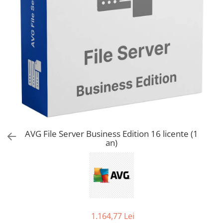
AVAST Driver Updater
AVAST SecureLine VPN
AVAST AntiTrack Premium
AVG File Server Business Edition 16 licente (1
an)
1.164,77 Lei