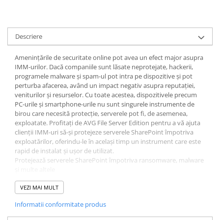
Descriere
Amenințările de securitate online pot avea un efect major asupra
IMM-urilor. Dacă companiile sunt lăsate neprotejate, hackerii,
programele malware și spam-ul pot intra pe dispozitive și pot
perturba afacerea, având un impact negativ asupra reputației,
veniturilor și resurselor. Cu toate acestea, dispozitivele precum
PC-urile și smartphone-urile nu sunt singurele instrumente de
birou care necesită protecție, serverele pot fi, de asemenea,
exploatate. Profitați de AVG File Server Edition pentru a vă ajuta
clienții IMM-uri să-și protejeze serverele SharePoint împotriva
exploatărilor, oferindu-le în același timp un instrument care este
rapid de instalat și ușor de utilizat.
Protejează serverele SharePoint împotriva ransomware, malware
și multe altele
Rapid de instalat
Interfață ușor de utilizat
VEZI MAI MULT
Asistență gratuită prin e-mail și telefon
Informatii conformitate produs
Management la distanta
Asistență 24/7