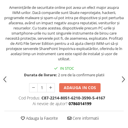
Amenințările de securitate online pot avea un efect major asupra
IMM-urilor. Dacă companiile sunt lăsate neprotejate, hackerii,
programele malware și spam-ul pot intra pe dispozitive și pot perturba
afacerea, având un impact negativ asupra reputației, veniturilor și
resurselor. Cu toate acestea, dispozitivele precum PC-urile și
smartphone-urile nu sunt singurele instrumente de birou care
necesită protecție, serverele pot fi, de asemenea, exploatate. Profitați
de AVG File Server Edition pentru a vă ajuta clienții IMM-uri să-și
protejeze serverele SharePoint împotriva exploatărilor, oferindu-le în
același timp un instrument care este rapid de instalat și ușor de
utilizat.
IN STOC
Durata de livrare:
2 ore de la confirmare platii
ADAUGA IN COS
Cod Produs:
C87-2214-8051-6210-3590-5-4167
Ai nevoie de ajutor?
0786014199
Adauga la Favorite
Cere informatii