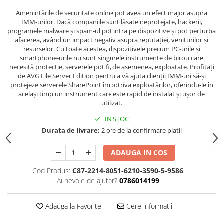
Amenințările de securitate online pot avea un efect major asupra
IMM-urilor. Dacă companiile sunt lăsate neprotejate, hackerii,
programele malware și spam-ul pot intra pe dispozitive și pot perturba
afacerea, având un impact negativ asupra reputației, veniturilor și
resurselor. Cu toate acestea, dispozitivele precum PC-urile și
smartphone-urile nu sunt singurele instrumente de birou care
necesită protecție, serverele pot fi, de asemenea, exploatate. Profitați
de AVG File Server Edition pentru a vă ajuta clienții IMM-uri să-și
protejeze serverele SharePoint împotriva exploatărilor, oferindu-le în
același timp un instrument care este rapid de instalat și ușor de
utilizat.
IN STOC
Durata de livrare:
2 ore de la confirmare platii
ADAUGA IN COS
Cod Produs:
C87-2214-8051-6210-3590-5-9586
Ai nevoie de ajutor?
0786014199
Adauga la Favorite
Cere informatii