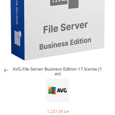
AVAST Driver Updater
AVAST SecureLine VPN
AVAST AntiTrack Premium
AVG File Server Business Edition 17 licente (1
an)
1.237,58 Lei