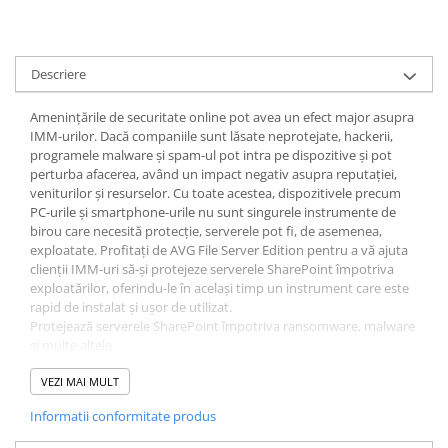
Descriere
Amenințările de securitate online pot avea un efect major asupra
IMM-urilor. Dacă companiile sunt lăsate neprotejate, hackerii,
programele malware și spam-ul pot intra pe dispozitive și pot
perturba afacerea, având un impact negativ asupra reputației,
veniturilor și resurselor. Cu toate acestea, dispozitivele precum
PC-urile și smartphone-urile nu sunt singurele instrumente de
birou care necesită protecție, serverele pot fi, de asemenea,
exploatate. Profitați de AVG File Server Edition pentru a vă ajuta
clienții IMM-uri să-și protejeze serverele SharePoint împotriva
exploatărilor, oferindu-le în același timp un instrument care este
rapid de instalat și ușor de utilizat.
Protejează serverele SharePoint împotriva ransomware, malware
și multe altele
Rapid de instalat
Interfață ușor de utilizat
VEZI MAI MULT
Asistență gratuită prin e-mail și telefon
Informatii conformitate produs
Management la distanta
Asistență 24/7