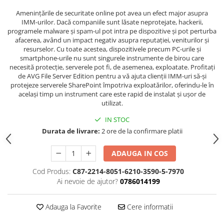
Amenințările de securitate online pot avea un efect major asupra
IMM-urilor. Dacă companiile sunt lăsate neprotejate, hackerii,
programele malware și spam-ul pot intra pe dispozitive și pot perturba
afacerea, având un impact negativ asupra reputației, veniturilor și
resurselor. Cu toate acestea, dispozitivele precum PC-urile și
smartphone-urile nu sunt singurele instrumente de birou care
necesită protecție, serverele pot fi, de asemenea, exploatate. Profitați
de AVG File Server Edition pentru a vă ajuta clienții IMM-uri să-și
protejeze serverele SharePoint împotriva exploatărilor, oferindu-le în
același timp un instrument care este rapid de instalat și ușor de
utilizat.
IN STOC
Durata de livrare:
2 ore de la confirmare platii
ADAUGA IN COS
Cod Produs:
C87-2214-8051-6210-3590-5-7970
Ai nevoie de ajutor?
0786014199
Adauga la Favorite
Cere informatii