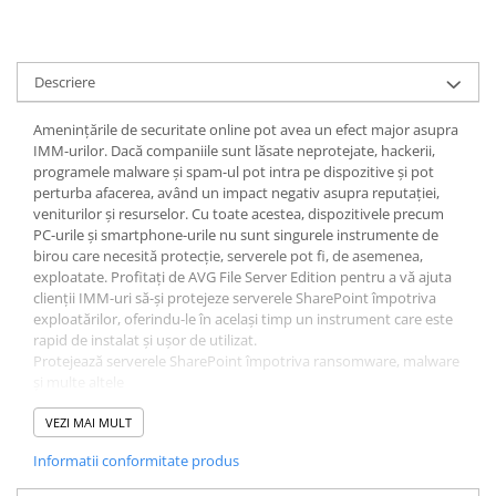
Descriere
Amenințările de securitate online pot avea un efect major asupra
IMM-urilor. Dacă companiile sunt lăsate neprotejate, hackerii,
programele malware și spam-ul pot intra pe dispozitive și pot
perturba afacerea, având un impact negativ asupra reputației,
veniturilor și resurselor. Cu toate acestea, dispozitivele precum
PC-urile și smartphone-urile nu sunt singurele instrumente de
birou care necesită protecție, serverele pot fi, de asemenea,
exploatate. Profitați de AVG File Server Edition pentru a vă ajuta
clienții IMM-uri să-și protejeze serverele SharePoint împotriva
exploatărilor, oferindu-le în același timp un instrument care este
rapid de instalat și ușor de utilizat.
Protejează serverele SharePoint împotriva ransomware, malware
și multe altele
Rapid de instalat
Interfață ușor de utilizat
VEZI MAI MULT
Asistență gratuită prin e-mail și telefon
Informatii conformitate produs
Management la distanta
Asistență 24/7