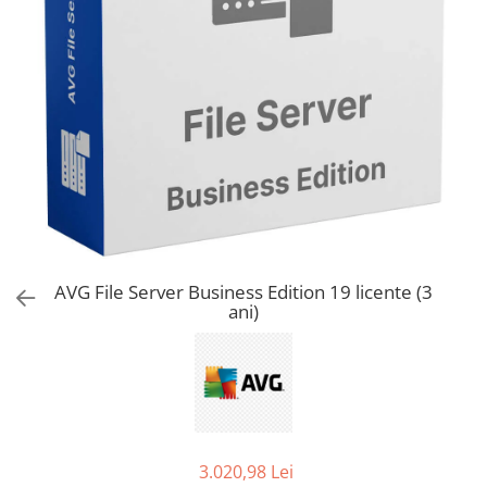
AVAST Driver Updater
AVAST SecureLine VPN
AVAST AntiTrack Premium
AVG File Server Business Edition 19 licente (3
ani)
3.020,98 Lei