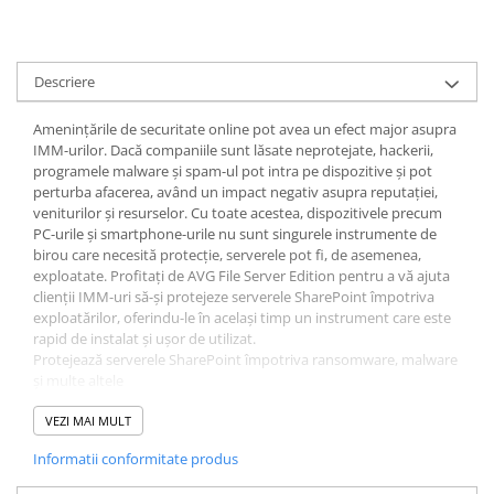
Descriere
Amenințările de securitate online pot avea un efect major asupra
IMM-urilor. Dacă companiile sunt lăsate neprotejate, hackerii,
programele malware și spam-ul pot intra pe dispozitive și pot
perturba afacerea, având un impact negativ asupra reputației,
veniturilor și resurselor. Cu toate acestea, dispozitivele precum
PC-urile și smartphone-urile nu sunt singurele instrumente de
birou care necesită protecție, serverele pot fi, de asemenea,
exploatate. Profitați de AVG File Server Edition pentru a vă ajuta
clienții IMM-uri să-și protejeze serverele SharePoint împotriva
exploatărilor, oferindu-le în același timp un instrument care este
rapid de instalat și ușor de utilizat.
Protejează serverele SharePoint împotriva ransomware, malware
și multe altele
Rapid de instalat
Interfață ușor de utilizat
VEZI MAI MULT
Asistență gratuită prin e-mail și telefon
Informatii conformitate produs
Management la distanta
Asistență 24/7