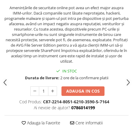
Amenințările de securitate online pot avea un efect major asupra
IMM-urilor. Dacă companiile sunt lăsate neprotejate, hackerii,
programele malware și spam-ul pot intra pe dispozitive și pot perturba
afacerea, având un impact negativ asupra reputației, veniturilor și
resurselor. Cu toate acestea, dispozitivele precum PC-urile și
smartphone-urile nu sunt singurele instrumente de birou care
necesită protecție, serverele pot fi, de asemenea, exploatate. Profitați
de AVG File Server Edition pentru a vă ajuta clienții IMM-uri să-și
protejeze serverele SharePoint împotriva exploatărilor, oferindu-le în
același timp un instrument care este rapid de instalat și ușor de
utilizat.
IN STOC
Durata de livrare:
2 ore de la confirmare platii
ADAUGA IN COS
Cod Produs:
C87-2214-8051-6210-3590-5-7164
Ai nevoie de ajutor?
0786014199
Adauga la Favorite
Cere informatii