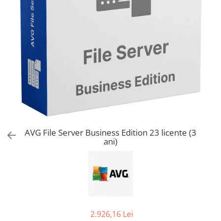
AVAST Driver Updater
AVAST SecureLine VPN
AVAST AntiTrack Premium
AVG File Server Business Edition 23 licente (3
ani)
2.926,16 Lei