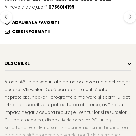
Ai nevoie de ajutor?
0786014199
ADAUGA LA FAVORITE
CERE INFORMATII
DESCRIERE
Amenințările de securitate online pot avea un efect major
asupra IMM-urilor. Dacă companiile sunt lăsate
neprotejate, hackerii, programele malware și spam-ul pot
intra pe dispozitive și pot perturba afacerea, având un
impact negativ asupra reputației, veniturilor și resurselor.
Cu toate acestea, dispozitivele precum PC-urile și
smartphone-urile nu sunt singurele instrumente de birou
care necesită protecție, serverele pot fi, de asemenea,