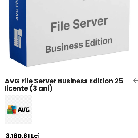
AVAST Driver Updater
AVAST SecureLine VPN
AVAST AntiTrack Premium
AVG File Server Business Edition 25
licente (3 ani)
3.180,61 Lei