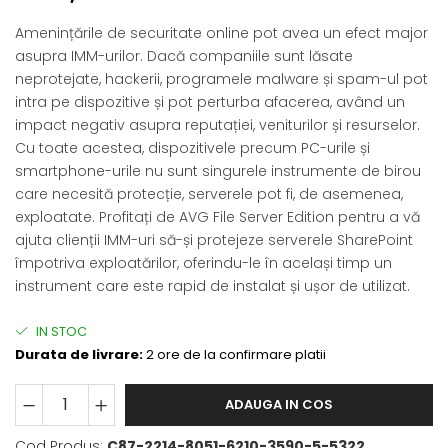
Amenințările de securitate online pot avea un efect major
asupra IMM-urilor. Dacă companiile sunt lăsate
neprotejate, hackerii, programele malware și spam-ul pot
intra pe dispozitive și pot perturba afacerea, având un
impact negativ asupra reputației, veniturilor și resurselor.
Cu toate acestea, dispozitivele precum PC-urile și
smartphone-urile nu sunt singurele instrumente de birou
care necesită protecție, serverele pot fi, de asemenea,
exploatate. Profitați de AVG File Server Edition pentru a vă
ajuta clienții IMM-uri să-și protejeze serverele SharePoint
împotriva exploatărilor, oferindu-le în același timp un
instrument care este rapid de instalat și ușor de utilizat.
IN STOC
Durata de livrare:
2 ore de la confirmare platii
ADAUGA IN COS
Cod Produs:
C87-2214-8051-6210-3590-5-5322