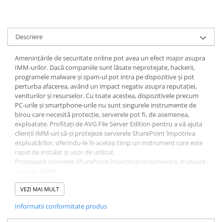
Descriere
Amenințările de securitate online pot avea un efect major asupra
IMM-urilor. Dacă companiile sunt lăsate neprotejate, hackerii,
programele malware și spam-ul pot intra pe dispozitive și pot
perturba afacerea, având un impact negativ asupra reputației,
veniturilor și resurselor. Cu toate acestea, dispozitivele precum
PC-urile și smartphone-urile nu sunt singurele instrumente de
birou care necesită protecție, serverele pot fi, de asemenea,
exploatate. Profitați de AVG File Server Edition pentru a vă ajuta
clienții IMM-uri să-și protejeze serverele SharePoint împotriva
exploatărilor, oferindu-le în același timp un instrument care este
rapid de instalat și ușor de utilizat.
Protejează serverele SharePoint împotriva ransomware, malware
și multe altele
Rapid de instalat
Interfață ușor de utilizat
VEZI MAI MULT
Asistență gratuită prin e-mail și telefon
Informatii conformitate produs
Management la distanta
Asistență 24/7