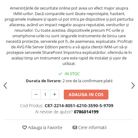
Amenințările de securitate online pot avea un efect major asupra
IMM-urilor. Dacă companiile sunt lăsate neprotejate, hackerii,
programele malware și spam-ul pot intra pe dispozitive și pot perturba
afacerea, având un impact negativ asupra reputației, veniturilor și
resurselor. Cu toate acestea, dispozitivele precum PC-urile și
smartphone-urile nu sunt singurele instrumente de birou care
necesită protecție, serverele pot fi, de asemenea, exploatate. Profitați
de AVG File Server Edition pentru a vă ajuta clienții IMM-uri să-și
protejeze serverele SharePoint împotriva exploatărilor, oferindu-le în
același timp un instrument care este rapid de instalat și ușor de
utilizat.
IN STOC
Durata de livrare:
2 ore de la confirmare platii
ADAUGA IN COS
Cod Produs:
C87-2214-8051-6210-3590-5-9709
Ai nevoie de ajutor?
0786014199
Adauga la Favorite
Cere informatii