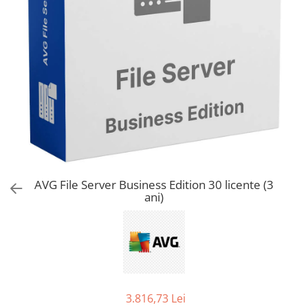
AVAST Driver Updater
AVAST SecureLine VPN
AVAST AntiTrack Premium
AVG File Server Business Edition 30 licente (3
ani)
3.816,73 Lei