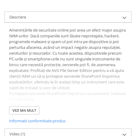
Descriere
Amenințările de securitate online pot avea un efect major asupra
IMM-urilor. Dacă companiile sunt lăsate neprotejate, hackerii,
programele malware și spam-ul pot intra pe dispozitive și pot
perturba afacerea, având un impact negativ asupra reputației,
veniturilor și resurselor. Cu toate acestea, dispozitivele precum
PC-urile și smartphone-urile nu sunt singurele instrumente de
birou care necesită protecție, serverele pot fi, de asemenea,
exploatate. Profitați de AVG File Server Edition pentru a vă ajuta
clienții IMM-uri să-și protejeze serverele SharePoint împotriva
exploatărilor, oferindu-le în același timp un instrument care este
rapid de instalat și ușor de utilizat.
Protejează serverele SharePoint împotriva ransomware, malware
și multe altele
Rapid de instalat
Interfață ușor de utilizat
VEZI MAI MULT
Asistență gratuită prin e-mail și telefon
Informatii conformitate produs
Management la distanta
Asistență 24/7
Caracteristici detaliate AVG File Server Edition:
Video
(1)