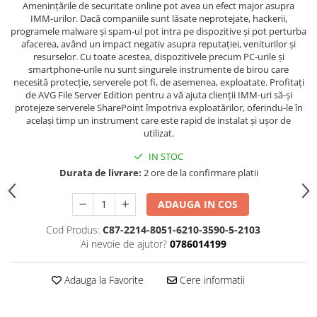
Amenințările de securitate online pot avea un efect major asupra
IMM-urilor. Dacă companiile sunt lăsate neprotejate, hackerii,
programele malware și spam-ul pot intra pe dispozitive și pot perturba
afacerea, având un impact negativ asupra reputației, veniturilor și
resurselor. Cu toate acestea, dispozitivele precum PC-urile și
smartphone-urile nu sunt singurele instrumente de birou care
necesită protecție, serverele pot fi, de asemenea, exploatate. Profitați
de AVG File Server Edition pentru a vă ajuta clienții IMM-uri să-și
protejeze serverele SharePoint împotriva exploatărilor, oferindu-le în
același timp un instrument care este rapid de instalat și ușor de
utilizat.
IN STOC
Durata de livrare:
2 ore de la confirmare platii
ADAUGA IN COS
Cod Produs:
C87-2214-8051-6210-3590-5-2103
Ai nevoie de ajutor?
0786014199
Adauga la Favorite
Cere informatii