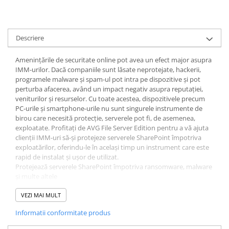
Descriere
Amenințările de securitate online pot avea un efect major asupra
IMM-urilor. Dacă companiile sunt lăsate neprotejate, hackerii,
programele malware și spam-ul pot intra pe dispozitive și pot
perturba afacerea, având un impact negativ asupra reputației,
veniturilor și resurselor. Cu toate acestea, dispozitivele precum
PC-urile și smartphone-urile nu sunt singurele instrumente de
birou care necesită protecție, serverele pot fi, de asemenea,
exploatate. Profitați de AVG File Server Edition pentru a vă ajuta
clienții IMM-uri să-și protejeze serverele SharePoint împotriva
exploatărilor, oferindu-le în același timp un instrument care este
rapid de instalat și ușor de utilizat.
Protejează serverele SharePoint împotriva ransomware, malware
și multe altele
Rapid de instalat
Interfață ușor de utilizat
VEZI MAI MULT
Asistență gratuită prin e-mail și telefon
Informatii conformitate produs
Management la distanta
Asistență 24/7