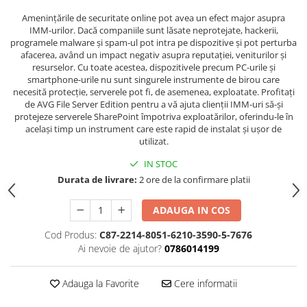
Amenințările de securitate online pot avea un efect major asupra
IMM-urilor. Dacă companiile sunt lăsate neprotejate, hackerii,
programele malware și spam-ul pot intra pe dispozitive și pot perturba
afacerea, având un impact negativ asupra reputației, veniturilor și
resurselor. Cu toate acestea, dispozitivele precum PC-urile și
smartphone-urile nu sunt singurele instrumente de birou care
necesită protecție, serverele pot fi, de asemenea, exploatate. Profitați
de AVG File Server Edition pentru a vă ajuta clienții IMM-uri să-și
protejeze serverele SharePoint împotriva exploatărilor, oferindu-le în
același timp un instrument care este rapid de instalat și ușor de
utilizat.
IN STOC
Durata de livrare:
2 ore de la confirmare platii
ADAUGA IN COS
Cod Produs:
C87-2214-8051-6210-3590-5-7676
Ai nevoie de ajutor?
0786014199
Adauga la Favorite
Cere informatii