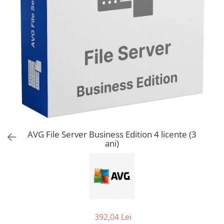
AVAST Driver Updater
AVAST SecureLine VPN
AVAST AntiTrack Premium
AVG File Server Business Edition 4 licente (3
ani)
392,04 Lei