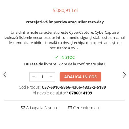
5.080,91 Lei
Protejați-vă împotriva atacurilor zero-day
Una dintre noile caracteristici este CyberCapture. CyberCapture
izolează fișierele necunoscute într-un mediu sigur și stabilește un canal
de comunicare bidirecțională cu dvs. și echipa de experți analiști de
securitate a AVG.
IN STOC
Durata de livrare:
2 ore de la confirmare platii
ADAUGA IN COS
Cod Produs:
C57-6910-5856-4306-4333-2-5189
Ai nevoie de ajutor?
0786014199
Adauga la Favorite
Cere informatii