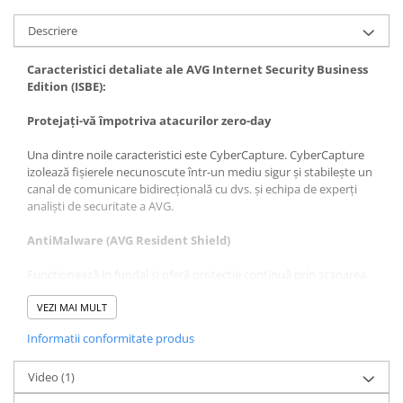
Descriere
Caracteristici detaliate ale AVG Internet Security Business
Edition (ISBE):
Protejați-vă împotriva atacurilor zero-day
Una dintre noile caracteristici este CyberCapture. CyberCapture
izolează fișierele necunoscute într-un mediu sigur și stabilește un
canal de comunicare bidirecțională cu dvs. și echipa de experți
analiști de securitate a AVG.
AntiMalware (AVG Resident Shield)
Funcționează în fundal și oferă protecție continuă prin scanarea
fișierelor de sistem și ajută la detectarea, eliminarea și prevenirea
răspândirii virușilor, viermilor sau troienilor.
VEZI MAI MULT
Informatii conformitate produs
AVG Anti-Spyware
Ajută la protejarea identității clientului dvs. împotriva
Video
(1)
programelor spyware și adware care urmăresc informațiile