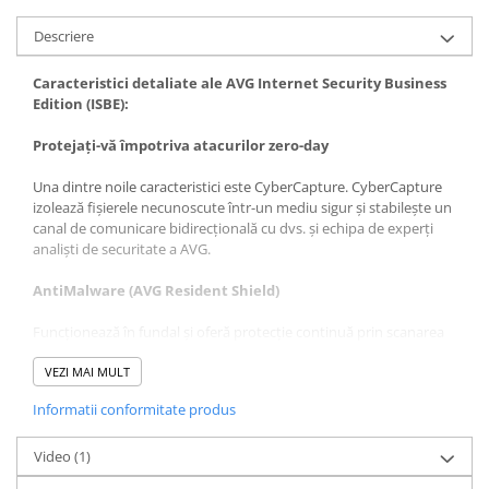
Descriere
Caracteristici detaliate ale AVG Internet Security Business
Edition (ISBE):
Protejați-vă împotriva atacurilor zero-day
Una dintre noile caracteristici este CyberCapture. CyberCapture
izolează fișierele necunoscute într-un mediu sigur și stabilește un
canal de comunicare bidirecțională cu dvs. și echipa de experți
analiști de securitate a AVG.
AntiMalware (AVG Resident Shield)
Funcționează în fundal și oferă protecție continuă prin scanarea
fișierelor de sistem și ajută la detectarea, eliminarea și prevenirea
răspândirii virușilor, viermilor sau troienilor.
VEZI MAI MULT
Informatii conformitate produs
AVG Anti-Spyware
Ajută la protejarea identității clientului dvs. împotriva
Video
(1)
programelor spyware și adware care urmăresc informațiile