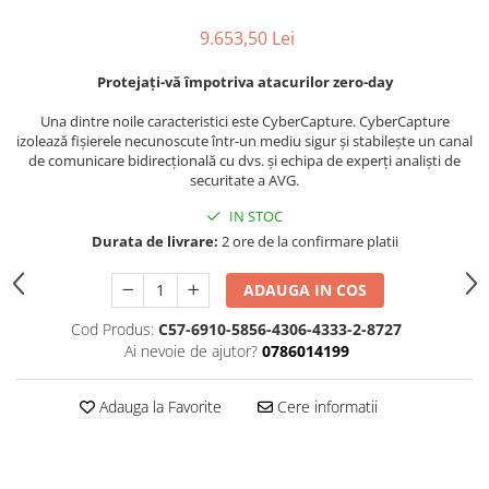
9.653,50 Lei
Protejați-vă împotriva atacurilor zero-day
Una dintre noile caracteristici este CyberCapture. CyberCapture
izolează fișierele necunoscute într-un mediu sigur și stabilește un canal
de comunicare bidirecțională cu dvs. și echipa de experți analiști de
securitate a AVG.
IN STOC
Durata de livrare:
2 ore de la confirmare platii
ADAUGA IN COS
Cod Produs:
C57-6910-5856-4306-4333-2-8727
Ai nevoie de ajutor?
0786014199
Adauga la Favorite
Cere informatii