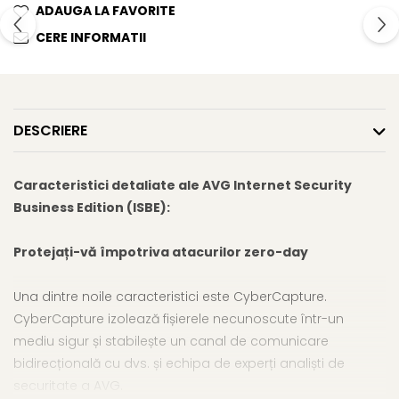
ADAUGA LA FAVORITE
CERE INFORMATII
DESCRIERE
Caracteristici detaliate ale AVG Internet Security
Business Edition (ISBE):
Protejați-vă împotriva atacurilor zero-day
Una dintre noile caracteristici este CyberCapture.
CyberCapture izolează fișierele necunoscute într-un
mediu sigur și stabilește un canal de comunicare
bidirecțională cu dvs. și echipa de experți analiști de
securitate a AVG.