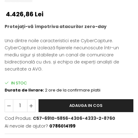
4.426,86 Lei
Protejați-vă împotriva atacurilor zero-day
Una dintre noile caracteristici este CyberCapture.
CyberCapture izolează fișierele necunoscute într-un
mediu sigur și stabilește un canal de comunicare
bidirecțională cu dvs. și echipa de experți analiști de
securitate a AVG.
IN STOC
Durata de livrare:
2 ore de la confirmare platii
ADAUGA IN COS
Cod Produs:
C57-6910-5856-4306-4333-2-8760
Ai nevoie de ajutor?
0786014199