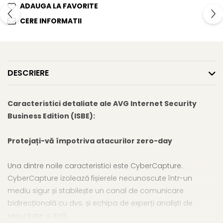
ADAUGA LA FAVORITE
CERE INFORMATII
DESCRIERE
Caracteristici detaliate ale AVG Internet Security
Business Edition (ISBE):
Protejați-vă împotriva atacurilor zero-day
Una dintre noile caracteristici este CyberCapture.
CyberCapture izolează fișierele necunoscute într-un
mediu sigur și stabilește un canal de comunicare
bidirecțională cu dvs. și echipa de experți analiști de
securitate a AVG.