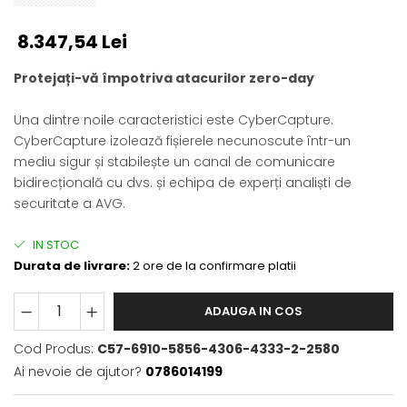
8.347,54 Lei
Protejați-vă împotriva atacurilor zero-day
Una dintre noile caracteristici este CyberCapture.
CyberCapture izolează fișierele necunoscute într-un
mediu sigur și stabilește un canal de comunicare
bidirecțională cu dvs. și echipa de experți analiști de
securitate a AVG.
IN STOC
Durata de livrare:
2 ore de la confirmare platii
ADAUGA IN COS
Cod Produs:
C57-6910-5856-4306-4333-2-2580
Ai nevoie de ajutor?
0786014199