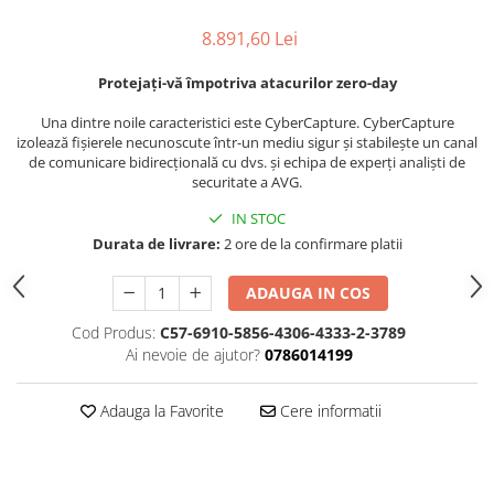
8.891,60 Lei
Protejați-vă împotriva atacurilor zero-day
Una dintre noile caracteristici este CyberCapture. CyberCapture
izolează fișierele necunoscute într-un mediu sigur și stabilește un canal
de comunicare bidirecțională cu dvs. și echipa de experți analiști de
securitate a AVG.
IN STOC
Durata de livrare:
2 ore de la confirmare platii
ADAUGA IN COS
Cod Produs:
C57-6910-5856-4306-4333-2-3789
Ai nevoie de ajutor?
0786014199
Adauga la Favorite
Cere informatii