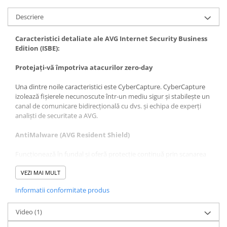
Descriere
Caracteristici detaliate ale AVG Internet Security Business
Edition (ISBE):
Protejați-vă împotriva atacurilor zero-day
Una dintre noile caracteristici este CyberCapture. CyberCapture
izolează fișierele necunoscute într-un mediu sigur și stabilește un
canal de comunicare bidirecțională cu dvs. și echipa de experți
analiști de securitate a AVG.
AntiMalware (AVG Resident Shield)
Funcționează în fundal și oferă protecție continuă prin scanarea
fișierelor de sistem și ajută la detectarea, eliminarea și prevenirea
răspândirii virușilor, viermilor sau troienilor.
VEZI MAI MULT
Informatii conformitate produs
AVG Anti-Spyware
Ajută la protejarea identității clientului dvs. împotriva
Video
(1)
programelor spyware și adware care urmăresc informațiile