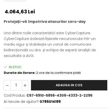
4.064,63 Lei
Protejați-vă împotriva atacurilor zero-day
Una dintre noile caracteristici este CyberCapture.
CyberCapture izolează fișierele necunoscute într-un
mediu sigur și stabilește un canal de comunicare
bidirecțională cu dvs. și echipa de experți analiști de
securitate a AVG.
IN STOC
Durata de livrare:
2 ore de la confirmare platii
ADAUGA IN COS
Cod Produs:
C57-6910-5856-4306-4333-2-2295
Ai nevoie de ajutor?
0786014199