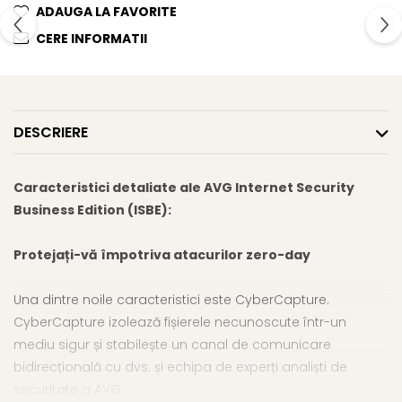
ADAUGA LA FAVORITE
CERE INFORMATII
DESCRIERE
Caracteristici detaliate ale AVG Internet Security
Business Edition (ISBE):
Protejați-vă împotriva atacurilor zero-day
Una dintre noile caracteristici este CyberCapture.
CyberCapture izolează fișierele necunoscute într-un
mediu sigur și stabilește un canal de comunicare
bidirecțională cu dvs. și echipa de experți analiști de
securitate a AVG.