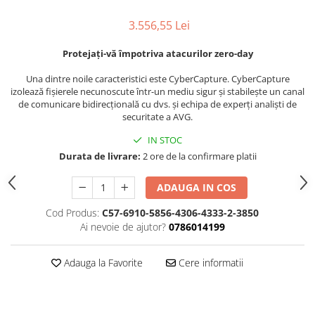
3.556,55 Lei
Protejați-vă împotriva atacurilor zero-day
Una dintre noile caracteristici este CyberCapture. CyberCapture
izolează fișierele necunoscute într-un mediu sigur și stabilește un canal
de comunicare bidirecțională cu dvs. și echipa de experți analiști de
securitate a AVG.
IN STOC
Durata de livrare:
2 ore de la confirmare platii
ADAUGA IN COS
Cod Produs:
C57-6910-5856-4306-4333-2-3850
Ai nevoie de ajutor?
0786014199
Adauga la Favorite
Cere informatii