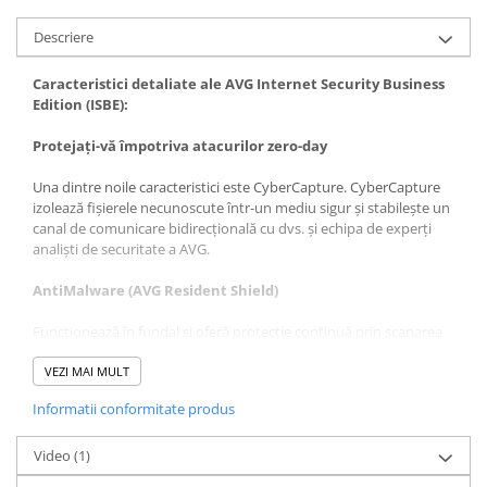
Descriere
Caracteristici detaliate ale AVG Internet Security Business
Edition (ISBE):
Protejați-vă împotriva atacurilor zero-day
Una dintre noile caracteristici este CyberCapture. CyberCapture
izolează fișierele necunoscute într-un mediu sigur și stabilește un
canal de comunicare bidirecțională cu dvs. și echipa de experți
analiști de securitate a AVG.
AntiMalware (AVG Resident Shield)
Funcționează în fundal și oferă protecție continuă prin scanarea
fișierelor de sistem și ajută la detectarea, eliminarea și prevenirea
răspândirii virușilor, viermilor sau troienilor.
VEZI MAI MULT
Informatii conformitate produs
AVG Anti-Spyware
Ajută la protejarea identității clientului dvs. împotriva
Video
(1)
programelor spyware și adware care urmăresc informațiile